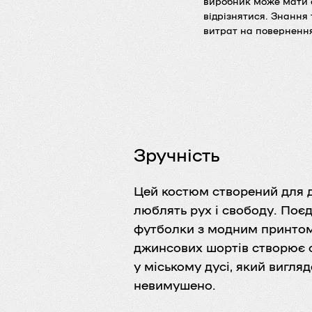
виробник може мати с
відрізнятися. Знання
витрат на повернення
Зручність
Цей костюм створений для ді
люблять рух і свободу. Поє
футболки з модним принтом
джинсових шортів створює 
у міському дусі, який вигля
невимушено.