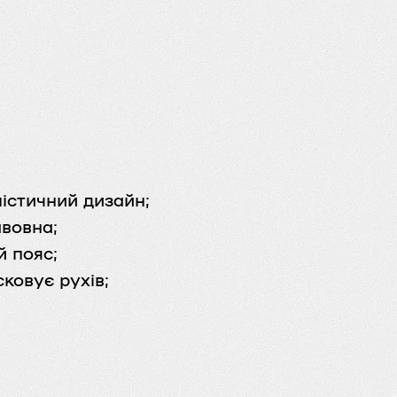
істичний дизайн;
авовна;
й пояс;
сковує рухів;