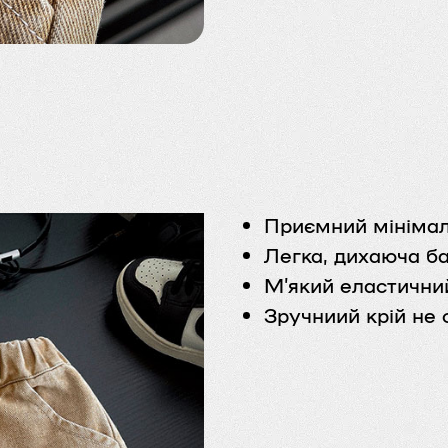
Приємний мінімал
Легка, дихаюча б
М’який еластични
Зручниий крій не 