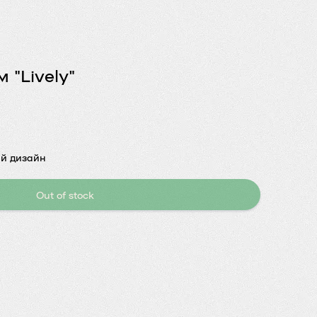
 "Lively"
ий дизайн
Out of stock