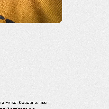
з м’якої бавовни, яка
ря й забезпечує