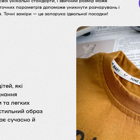
вої унікальні стандарти, і звичний розмір може
 точних параметрів допоможе уникнути розчарувань і
. Точні заміри — це запорука ідеальної посадки!
тей, які
днання
 та легких
стильний образ
дає сучасно й