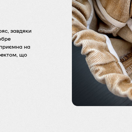
яс, завдяки
обре
 приємна на
фектом, що