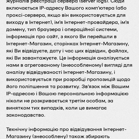
журналів реєстрації сервера (server logs). Сюди
включається IP-адресу Вашого комп'ютера (або
проксі-сервера, якщо він використовується для
виходу в Інтернет), ім'я Інтернет-провайдера, ім'я
домену, тип браузера і операційної системи,
інформація про сайт, з якого Ви перейшли в
Інтернет-Магазин, сторінках Інтернет-Магазину,
які Ви відвідуєте, дату і час цих відвідин, файлах,
які Ви завантажуєте. Це інформація аналізується
нами в агрегованому (знеособленому) вигляді для
аналізу відвідуваності Інтернет-Магазину, і
використовується при розробці пропозицій щодо
його поліпшення та розвитку. Зв'язок між Вашим
IP-адресою і Вашою персональною інформацією
ніколи не розкривається третім особам, за
винятком тих випадків, коли це вимагає
законодавство.
Технічну інформацію про відвідування Інтернет-
Магазину (знеособлену) також збирають