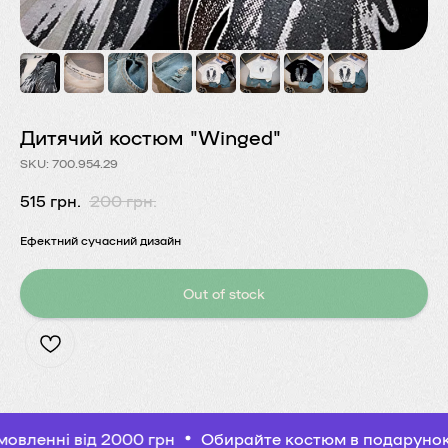
Дитячий костюм "Winged"
SKU: 700.954.29
515
грн.
200
грн.
Ефектний сучасний дизайн
Out of stock
 від 2000 грн
Обирайте костюм в подарунок при зам